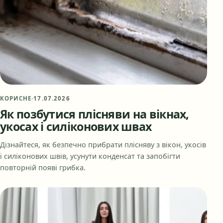
КОРИСНЕ
·
17.07.2026
Як позбутися плісняви на вікнах,
укосах і силіконових швах
Дізнайтеся, як безпечно прибрати плісняву з вікон, укосів
і силіконових швів, усунути конденсат та запобігти
повторній появі грибка.