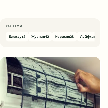
УСІ ТЕМИ
Блекаут
2
Журнал
42
Корисне
23
Лайфхаки
4