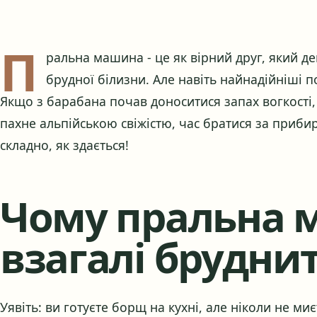
П
ральна машина - це як вірний друг, який ден
брудної білизни. Але навіть найнадійніші 
Якщо з барабана почав доноситися запах вогкості,
пахне альпійською свіжістю, час братися за прибир
складно, як здається!
Чому пральна 
взагалі брудни
Уявіть: ви готуєте борщ на кухні, але ніколи не миє