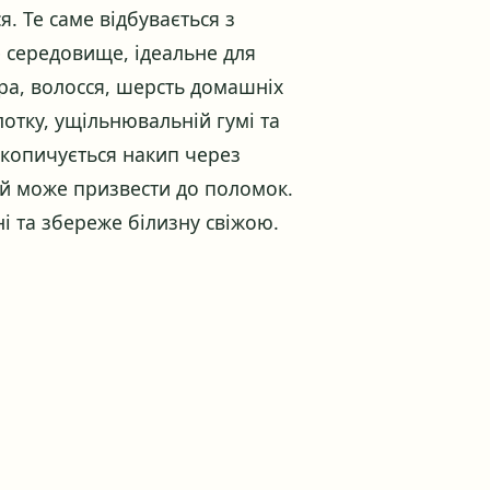
. Те саме відбувається з
е середовище, ідеальне для
ра, волосся, шерсть домашніх
 лотку, ущільнювальній гумі та
накопичується накип через
а й може призвести до поломок.
 та збереже білизну свіжою.