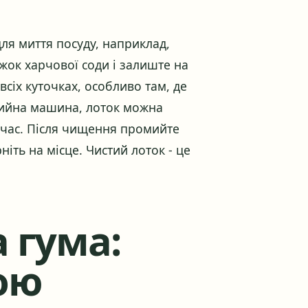
для миття посуду, наприклад,
ожок харчової соди і залиште на
сіх куточках, особливо там, де
мийна машина, лоток можна
 час. Після чищення промийте
іть на місце. Чистий лоток - це
 гума:
вою