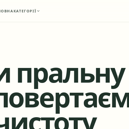
ЛОВНА
КАТЕГОРІЇ
и пральну
повертає
 чистоту