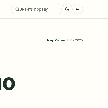
A+
Пошук
Ігор Сегой
30.07.2025
мо