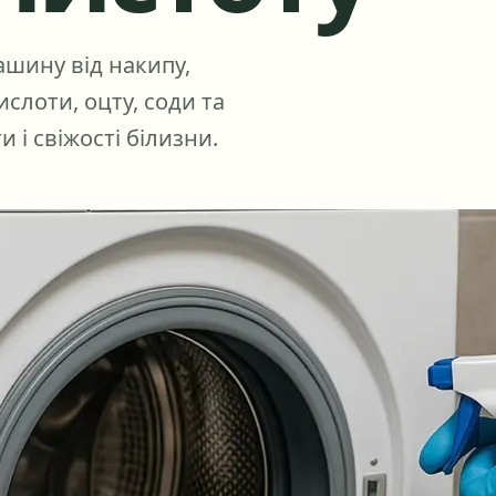
ашину від накипу,
слоти, оцту, соди та
 і свіжості білизни.