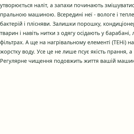
утворюється наліт, а запахи починають змішуватися
пральною машиною. Всередині неї - вологе і тепл
бактерій і плісняви. Залишки порошку, кондиціоне
тварин і навіть нитки з одягу осідають у барабані,
фільтрах. А ще на нагрівальному елементі (ТЕНі) 
жорстку воду. Усе це не лише псує якість прання, 
Регулярне чищення подовжить життя вашій машині