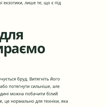
ї екзотики, лише те, що є під
 для
ираємо
чується бруд. Витягніть його
 або потягнути сильніше, але
редині можна побачити білий
е, це нормально для техніки, яка