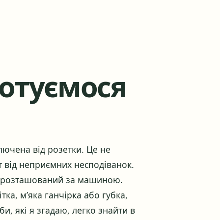
готуємося
ючена від розетки. Це не
т від неприємних несподіванок.
ай розташований за машиною.
тка, м’яка ганчірка або губка,
би, які я згадаю, легко знайти в