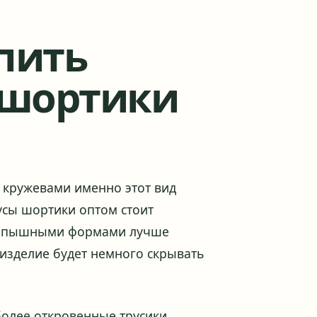
пить
 шортики
 кружевами именно этот вид
усы шортики оптом стоит
 с пышными формами лучше
 изделие будет немного скрывать
более откровенные трусики,