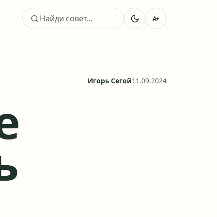
A+
Поиск
Игорь Сегой
11.09.2024
е
ь