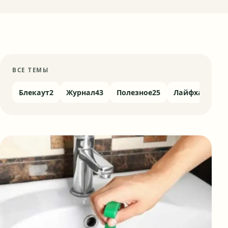
ВСЕ ТЕМЫ
Блекаут
2
Журнал
43
Полезное
25
Лайфхаки
4