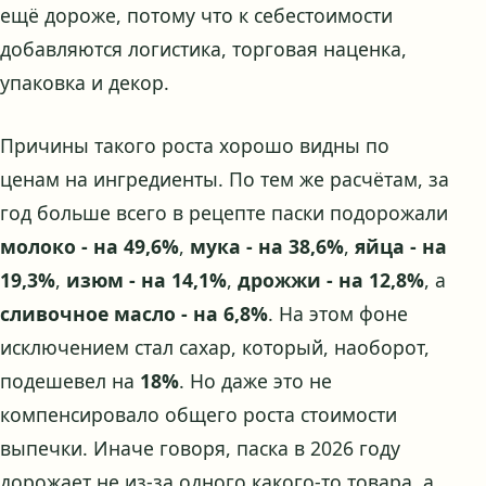
ещё дороже, потому что к себестоимости
добавляются логистика, торговая наценка,
упаковка и декор.
Причины такого роста хорошо видны по
ценам на ингредиенты. По тем же расчётам, за
год больше всего в рецепте паски подорожали
молоко - на 49,6%
,
мука - на 38,6%
,
яйца - на
19,3%
,
изюм - на 14,1%
,
дрожжи - на 12,8%
, а
сливочное масло - на 6,8%
. На этом фоне
исключением стал сахар, который, наоборот,
подешевел на
18%
. Но даже это не
компенсировало общего роста стоимости
выпечки. Иначе говоря, паска в 2026 году
дорожает не из-за одного какого-то товара, а