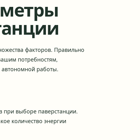
аметры
танции
ножества факторов. Правильно
вашим потребностям,
я автономной работы.
в при выборе паверстанции.
какое количество энергии