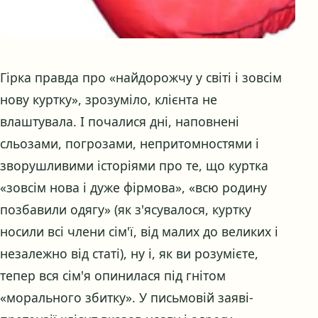
Гірка правда про «найдорожчу у світі і зовсім
нову куртку», зрозуміло, клієнта не
влаштувала. І почалися дні, наповнені
сльозами, погрозами, непритомностями і
зворушливими історіями про те, що куртка
«зовсім нова і дуже фірмова», «всю родину
позбавили одягу» (як з'ясувалося, куртку
носили всі члени сім'ї, від малих до великих і
незалежно від статі), ну і, як ви розумієте,
тепер вся сім'я опинилася під гнітом
«морального збитку». У письмовій заяві-