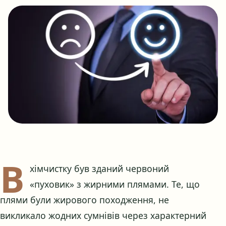
В
хімчистку був зданий червоний
«пуховик» з жирними плямами. Те, що
плями були жирового походження, не
викликало жодних сумнівів через характерний