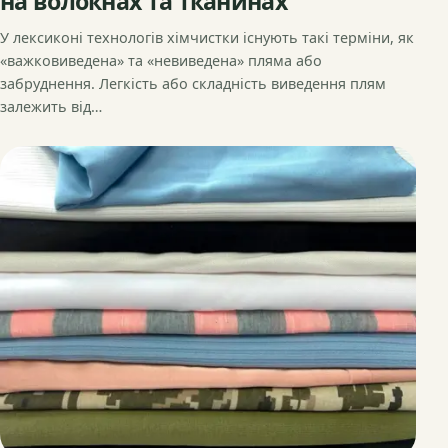
на волокнах та тканинах
У лексиконі технологів хімчистки існують такі терміни, як
«важковиведена» та «невиведена» пляма або
забруднення. Легкість або складність виведення плям
залежить від…