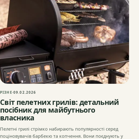
РІЗНЕ
·
09.02.2026
Світ пелетних грилів: детальний
посібник для майбутнього
власника
Пелетні грилі стрімко набирають популярності серед
поціновувачів барбекю та копчення. Вони поєднують у