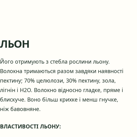
ЛЬОН
Його отримують з стебла рослини льону.
Волокна тримаються разом завдяки наявності
пектину; 70% целюлози, 30% пектину, зола,
лігнін і Н2О. Волокно відносно гладке, пряме і
блискуче. Воно більш крихке і менш гнучке,
ніж бавовняне.
ВЛАСТИВОСТІ ЛЬОНУ: