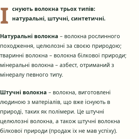
І
снують волокна трьох типів:
натуральні, штучні, синтетичні.
Натуральні волокна
– волокна рослинного
походження, целюлозні за своєю природою;
тваринні волокна – волокна білкової природи;
мінеральні волокна – азбест, отриманий з
мінералу певного типу.
Штучні волокна
– волокна, виготовлені
людиною з матеріалів, що вже існують в
природі, таких як полімери. Це штучні
целюлозні волокна, а також штучні волокна
білкової природи (продаж їх не мав успіху).