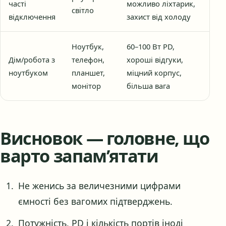
часті
можливо ліхтарик,
світло
відключення
захист від холоду
Ноутбук,
60–100 Вт PD,
Дім/робота з
телефон,
хороші відгуки,
ноутбуком
планшет,
міцний корпус,
монітор
більша вага
Висновок — головне, що
варто запам’ятати
Не женись за величезними цифрами
ємності без вагомих підтверджень.
Потужність, PD і кількість портів іноді