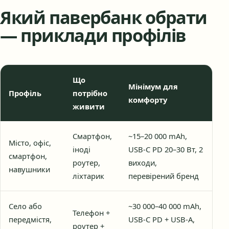
Який павербанк обрати
— приклади профілів
Що
Мінімум для
Профіль
потрібно
комфорту
живити
Смартфон,
~15–20 000 mAh,
Місто, офіс,
іноді
USB-C PD 20–30 Вт, 2
смартфон,
роутер,
виходи,
навушники
ліхтарик
перевірений бренд
Село або
~30 000–40 000 mAh,
Телефон +
передмістя,
USB-C PD + USB-A,
роутер +