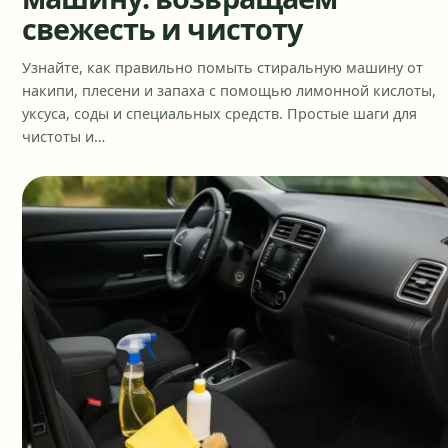
свежесть и чистоту
Узнайте, как правильно помыть стиральную машину от
накипи, плесени и запаха с помощью лимонной кислоты,
уксуса, соды и специальных средств. Простые шаги для
чистоты и…