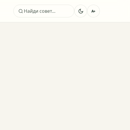
A+
Поиск