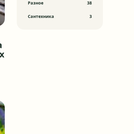
Разное
38
Сантехника
3
а
х