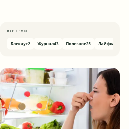
ВСЕ ТЕМЫ
Блекаут
2
Журнал
43
Полезное
25
Лайфхаки
4